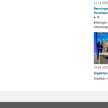
12.11.202
Renningen
Vorsitze
e. V.
Böblinger
Oberbürger
24.05.201
Gigabitpr
Glasfaser-