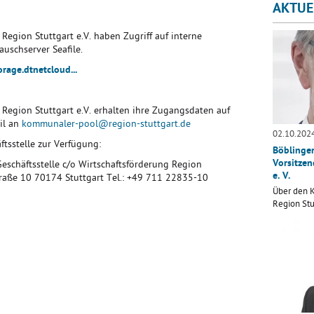
AKTUE
egion Stuttgart e.V. haben Zugriff auf interne
uschserver Seafile.
orage.dtnetcloud...
egion Stuttgart e.V. erhalten ihre Zugangsdaten auf
il an
kommunaler-pool@region-stuttgart.de
02.10.202
ftsstelle zur Verfügung:
Böblinger
Vorsitze
eschäftsstelle c/o Wirtschaftsförderung Region
e. V.
traße 10 70174 Stuttgart Tel.: +49 711 22835-10
Über den 
Region Stu